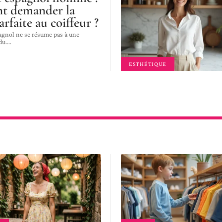
t demander la
rfaite au coiffeur ?
agnol ne se résume pas à une
du.
…
ESTHÉTIQUE