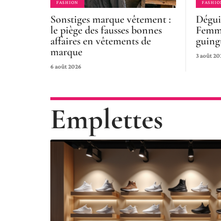
FASHION
FASHIO
Sonstiges marque vêtement :
Dégui
le piège des fausses bonnes
Femme
affaires en vêtements de
guingu
marque
3 août 20
6 août 2026
Emplettes