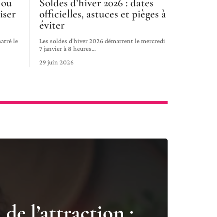
 ou
Soldes d’hiver 2026 : dates
iser
officielles, astuces et pièges à
éviter
arré le
Les soldes d'hiver 2026 démarrent le mercredi
7 janvier à 8 heures
…
29 juin 2026
 de l’attraction :