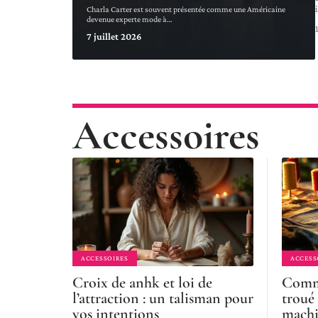
Charla Carter est souvent présentée comme une Américaine
devenue experte mode à
…
7 juillet 2026
Accessoires
ACCESSOIRES
ACCESS
Croix de anhk et loi de
Comme
l’attraction : un talisman pour
troué
vos intentions
machi