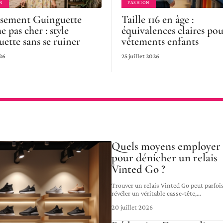
N
FASHION
sement Guinguette
Taille 116 en âge :
 pas cher : style
équivalences claires po
ette sans se ruiner
vêtements enfants
26
25 juillet 2026
Quels moyens employer
pour dénicher un relais
Vinted Go ?
Trouver un relais Vinted Go peut parfoi
révéler un véritable casse-tête,
…
20 juillet 2026