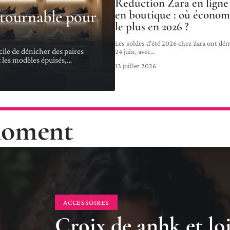
Réduction Zara en ligne
ntournable pour
en boutique : où économ
le plus en 2026 ?
Les soldes d'été 2026 chez Zara ont dém
cile de dénicher des paires
24 juin, avec
…
t les modèles épuisés,
…
13 juillet 2026
 moment
ACCESSOIRES
Croix de anhk et loi