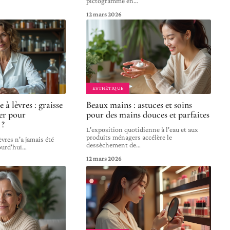
pictogramme en
…
12 mars 2026
ESTHÉTIQUE
 à lèvres : graisse
Beaux mains : astuces et soins
ger pour
pour des mains douces et parfaites
 ?
L'exposition quotidienne à l'eau et aux
produits ménagers accélère le
èvres n'a jamais été
dessèchement de
…
ourd'hui
…
12 mars 2026