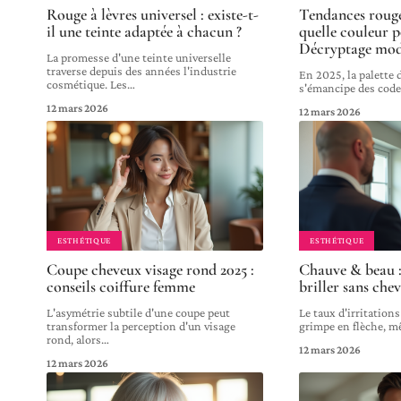
Rouge à lèvres universel : existe-t-
Tendances rouge 
il une teinte adaptée à chacun ?
quelle couleur p
Décryptage mod
La promesse d'une teinte universelle
traverse depuis des années l'industrie
En 2025, la palette 
cosmétique. Les
…
s'émancipe des code
12 mars 2026
12 mars 2026
ESTHÉTIQUE
ESTHÉTIQUE
Coupe cheveux visage rond 2025 :
Chauve & beau :
conseils coiffure femme
briller sans chev
L'asymétrie subtile d'une coupe peut
Le taux d'irritation
transformer la perception d'un visage
grimpe en flèche, m
rond, alors
…
12 mars 2026
12 mars 2026