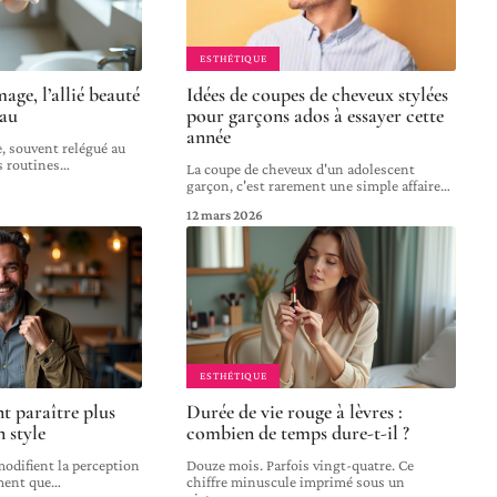
ESTHÉTIQUE
ge, l’allié beauté
Idées de coupes de cheveux stylées
eau
pour garçons ados à essayer cette
année
 souvent relégué au
s routines
…
La coupe de cheveux d'un adolescent
garçon, c'est rarement une simple affaire
…
12 mars 2026
ESTHÉTIQUE
 paraître plus
Durée de vie rouge à lèvres :
n style
combien de temps dure-t-il ?
modifient la perception
Douze mois. Parfois vingt-quatre. Ce
ement que
…
chiffre minuscule imprimé sous un