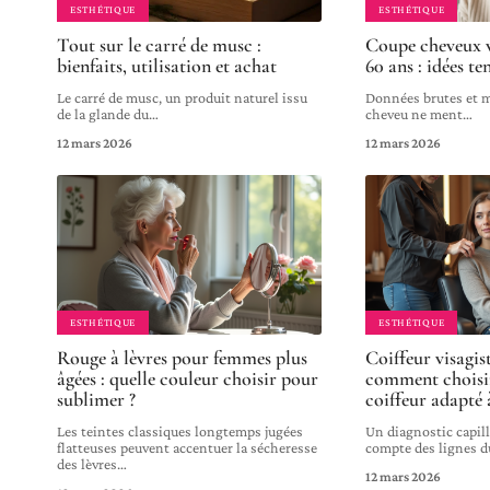
ESTHÉTIQUE
ESTHÉTIQUE
Tout sur le carré de musc :
Coupe cheveux 
bienfaits, utilisation et achat
60 ans : idées t
Le carré de musc, un produit naturel issu
Données brutes et mi
de la glande du
…
cheveu ne ment
…
12 mars 2026
12 mars 2026
ESTHÉTIQUE
ESTHÉTIQUE
Rouge à lèvres pour femmes plus
Coiffeur visagis
âgées : quelle couleur choisir pour
comment choisir
sublimer ?
coiffeur adapté 
Les teintes classiques longtemps jugées
Un diagnostic capil
flatteuses peuvent accentuer la sécheresse
compte des lignes du
des lèvres
…
12 mars 2026