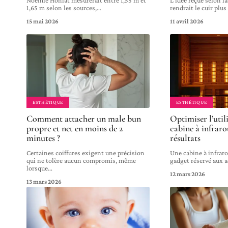
1,65 m selon les sources,
…
rendrait le cuir plus
15 mai 2026
11 avril 2026
ESTHÉTIQUE
ESTHÉTIQUE
Comment attacher un male bun
Optimiser l’util
propre et net en moins de 2
cabine à infraro
minutes ?
résultats
Certaines coiffures exigent une précision
Une cabine à infraro
qui ne tolère aucun compromis, même
gadget réservé aux 
lorsque
…
12 mars 2026
13 mars 2026