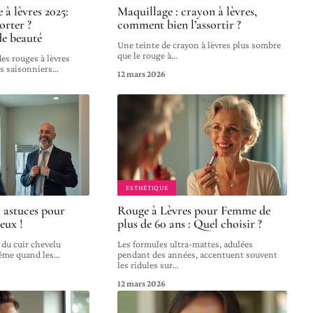
à lèvres 2025:
Maquillage : crayon à lèvres,
orter ?
comment bien l’assortir ?
e beauté
Une teinte de crayon à lèvres plus sombre
que le rouge à
…
des rouges à lèvres
s saisonniers
…
12 mars 2026
ESTHÉTIQUE
 astuces pour
Rouge à Lèvres pour Femme de
eux !
plus de 60 ans : Quel choisir ?
s du cuir chevelu
Les formules ultra-mattes, adulées
ême quand les
…
pendant des années, accentuent souvent
les ridules sur
…
12 mars 2026