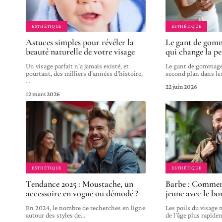
ESTHÉTIQUE
ESTHÉTIQUE
Astuces simples pour révéler la
Le gant de gomma
beauté naturelle de votre visage
qui change la p
Un visage parfait n'a jamais existé, et
Le gant de gommage,
pourtant, des milliers d'années d'histoire,
second plan dans le
…
22 juin 2026
12 mars 2026
ESTHÉTIQUE
ESTHÉTIQUE
Tendance 2025 : Moustache, un
Barbe : Comment
accessoire en vogue ou démodé ?
jeune avec le bo
En 2024, le nombre de recherches en ligne
Les poils du visage 
autour des styles de
…
de l'âge plus rapid