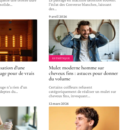
 solide
…
l'éclat des Converse blanches, laissant
des
…
9 avril 2026
ESTHÉTIQUE
isation d’une
Mulet moderne homme sur
uge pour de vrais
cheveux fins : astuces pour donner
du volume
uge n'a rien d'un
Certains coiffeurs refusent
adeptes du
…
catégoriquement de réaliser un mulet sur
cheveux fins, invoquant
…
12 mars 2026