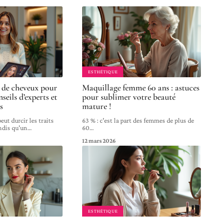
ESTHÉTIQUE
 de cheveux pour
Maquillage femme 60 ans : astuces
seils d’experts et
pour sublimer votre beauté
s
mature !
eut durcir les traits
63 % : c'est la part des femmes de plus de
ndis qu'un
…
60
…
12 mars 2026
ESTHÉTIQUE