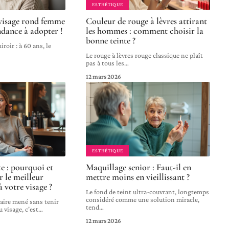
ESTHÉTIQUE
visage rond femme
Couleur de rouge à lèvres attirant
endance à adopter !
les hommes : comment choisir la
bonne teinte ?
roir : à 60 ans, le
Le rouge à lèvres rouge classique ne plaît
pas à tous les
…
12 mars 2026
ESTHÉTIQUE
te : pourquoi et
Maquillage senior : Faut-il en
 le meilleur
mettre moins en vieillissant ?
à votre visage ?
Le fond de teint ultra-couvrant, longtemps
considéré comme une solution miracle,
laire mené sans tenir
tend
…
 visage, c'est
…
12 mars 2026