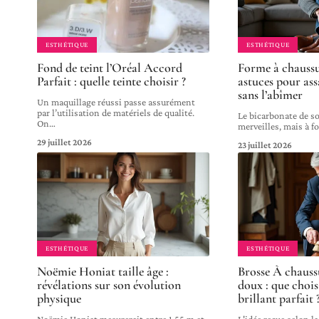
ESTHÉTIQUE
ESTHÉTIQUE
Fond de teint l’Oréal Accord
Forme à chaussur
Parfait : quelle teinte choisir ?
astuces pour assa
sans l’abîmer
Un maquillage réussi passe assurément
par l’utilisation de matériels de qualité.
Le bicarbonate de s
On
…
merveilles, mais à fo
29 juillet 2026
23 juillet 2026
ESTHÉTIQUE
ESTHÉTIQUE
Noëmie Honiat taille âge :
Brosse À chauss
révélations sur son évolution
doux : que choi
physique
brillant parfait 
Noëmie Honiat mesurerait entre 1,55 m et
L'idée reçue selon l