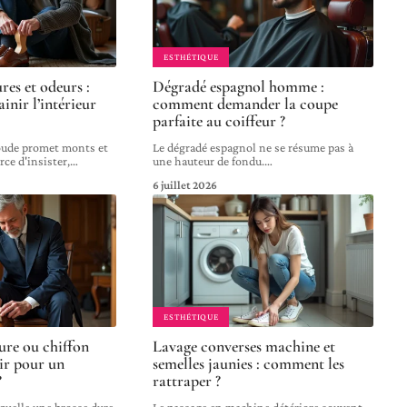
ESTHÉTIQUE
es et odeurs :
Dégradé espagnol homme :
inir l’intérieur
comment demander la coupe
parfaite au coiffeur ?
oude promet monts et
Le dégradé espagnol ne se résume pas à
rce d'insister,
…
une hauteur de fondu.
…
6 juillet 2026
ESTHÉTIQUE
ure ou chiffon
Lavage converses machine et
sir pour un
semelles jaunies : comment les
?
rattraper ?
aquelle une brosse dure
Le passage en machine détériore souvent