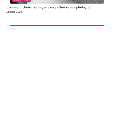
ESTHÉTIQUE
Comment choisir sa lingerie sexy selon sa morphologie ?
12 mars 2026
Article en tendance
ESTHÉTIQUE
Coupe cheveux visage rond femme
60 ans : idées tendance à adopter !
12 mars 2026