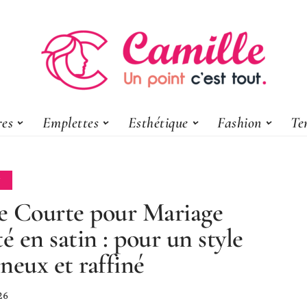
res
Emplettes
Esthétique
Fashion
Te
N
 Courte pour Mariage
té en satin : pour un style
neux et raffiné
26