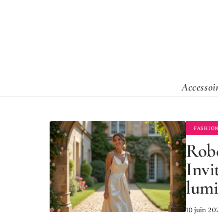
Accessoi
FASHIO
Robe
Invi
lumi
10 juin 20