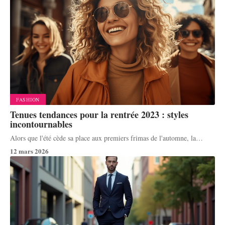
FASHION
Tenues tendances pour la rentrée 2023 : styles
incontournables
Alors que l'été cède sa place aux premiers frimas de l'automne, la
…
12 mars 2026